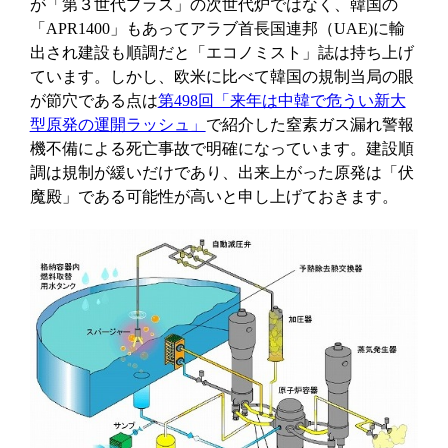
が「第３世代プラス」の次世代炉ではなく、韓国の
「APR1400」もあってアラブ首長国連邦（UAE)に輸
出され建設も順調だと「エコノミスト」誌は持ち上げ
ています。しかし、欧米に比べて韓国の規制当局の眼
が節穴である点は
第498回「来年は中韓で危うい新大
型原発の運開ラッシュ」
で紹介した窒素ガス漏れ警報
機不備による死亡事故で明確になっています。建設順
調は規制が緩いだけであり、出来上がった原発は「伏
魔殿」である可能性が高いと申し上げておきます。