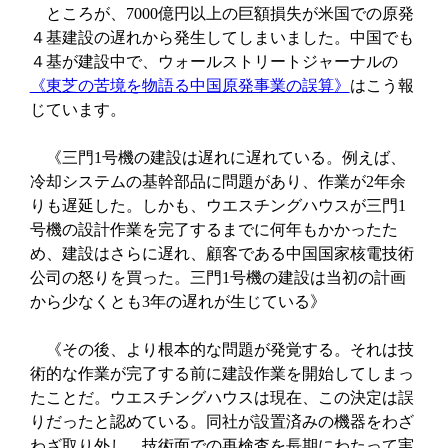
ところが、7000億円以上の巨額損失が米国での原発
４基建設の遅れから発生してしまいました。中国でも
４基が建設中で、ウォールストリートジャーナルの
《東芝の苦境を物語る中国原発事業の誤算》
はこう報
じています。
《三門1号機の建設は遅れに遅れている。例えば、
冷却システムの基幹部品に問題があり、作業が2年余
りも遅延した。しかも、ウエスチングハウスが三門1
号機の設計作業を完了するまでに何年もかかったた
め、建設はさらに遅れ、顧客である中国国家核電技術
公司の怒りを買った。三門1号機の建設は当初の計画
から少なくとも3年の遅れが生じている》
《その後、より根本的な問題が発覚する。それは技
術的な作業が完了する前に建設作業を開始してしまっ
たことだ。ウエスチングハウスは現在、この決定は誤
りだったと認めている。同社が設置済みの機器をわざ
わざ取り外し、技術面での再検査を長期にわたって実