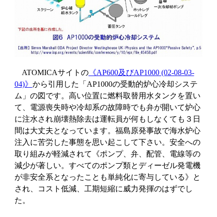
ATOMICAサイトの
《AP600及びAP1000 (02-08-03-
04)》
から引用した「AP1000の受動的炉心冷却システ
ム」の図です。高い位置に燃料取替用水タンクを置い
て、電源喪失時や冷却系の故障時でも弁が開いて炉心
に注水され崩壊熱除去は運転員が何もしなくても３日
間は大丈夫となっています。福島原発事故で海水炉心
注入に苦労した事態を思い起こして下さい。安全への
取り組みが軽減されて《ポンプ、弁、配管、電線等の
減少が著しい。すべてのポンプ類とディーゼル発電機
が非安全系となったことも単純化に寄与している》と
され、コスト低減、工期短縮に威力発揮のはずでし
た。