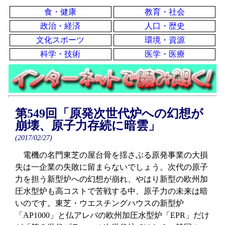
食・健康
教育・社会
政治・経済
人口・歴史
文化スポーツ
環境・資源
科学・技術
医学・医療
第549回「原発次世代炉への幻想が
崩壊、原子力存続に暗雲」
(2017/02/27)
電機の名門東芝の屋台骨を揺さぶる原発事業の大損
失は一企業の失敗に留まらないでしょう。次代の原子
力を担う新型炉への幻想が崩れ、やはり新型の欧州加
圧水型炉も高コストで苦戦する中、原子力の未来は暗
いのです。東芝・ウエスチングハウスの新型炉
「AP1000」と仏アレバの欧州加圧水型炉「EPR」だけ