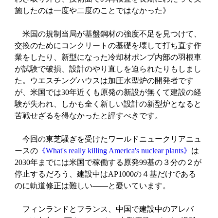
施したのは一度や二度のことではなかった》
米国の規制当局が基盤鋼材の強度不足を見つけて、
交換のためにコンクリートの基礎を壊して打ち直す作
業をしたり、新型になった冷却材ポンプ内部の羽根車
が試験で破損、設計のやり直しを迫られたりもしまし
た。ウエスチングハウスは加圧水型炉の開発者です
が、米国では30年近くも原発の新設が無くて建設の経
験が失われ、しかも全く新しい設計の新型炉となると
苦戦せざるを得なかったと評すべきです。
今回の東芝騒ぎを受けたワールドニュークリアニュ
ースの
《What's really killing America's nuclear plants》
は
2030年までには米国で稼働する原発99基の３分の２が
停止するだろう、建設中はAP1000の４基だけである
のに軌道修正は難しい――と憂いています。
フィンランドとフランス、中国で建設中のアレバ