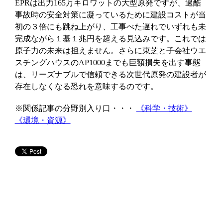
EPRは出力165万キロワットの大型原発ですが、過酷
事故時の安全対策に凝っているために建設コストが当
初の３倍にも跳ね上がり、工事べた遅れでいずれも未
完成ながら１基１兆円を超える見込みです。これでは
原子力の未来は担えません。さらに東芝と子会社ウエ
スチングハウスのAP1000までも巨額損失を出す事態
は、リーズナブルで信頼できる次世代原発の建設者が
存在しなくなる恐れを意味するのです。
※関係記事の分野別入り口・・・
《科学・技術》
《環境・資源》